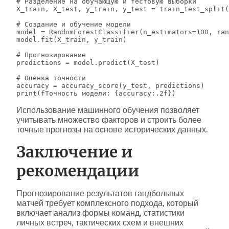
# Разделение на обучающую и тестовую выборки

X_train, X_test, y_train, y_test = train_test_split(
# Создание и обучение модели

model = RandomForestClassifier(n_estimators=100, ran
model.fit(X_train, y_train)

# Прогнозирование

predictions = model.predict(X_test)

# Оценка точности

accuracy = accuracy_score(y_test, predictions)

Использование машинного обучения позволяет
учитывать множество факторов и строить более
точные прогнозы на основе исторических данных.
Заключение и
рекомендации
Прогнозирование результатов гандбольных
матчей требует комплексного подхода, который
включает анализ формы команд, статистики
личных встреч, тактических схем и внешних