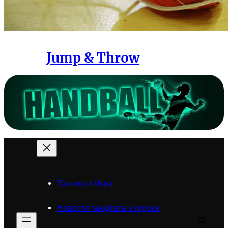
Jump & Throw
Тактика и Игра
Новости гандбола и игроки
Search