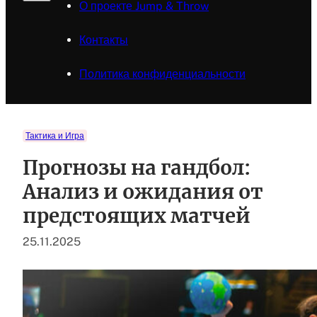
О проекте Jump & Throw
Контакты
Политика конфиденциальности
Тактика и Игра
Прогнозы на гандбол:
Анализ и ожидания от
предстоящих матчей
25.11.2025