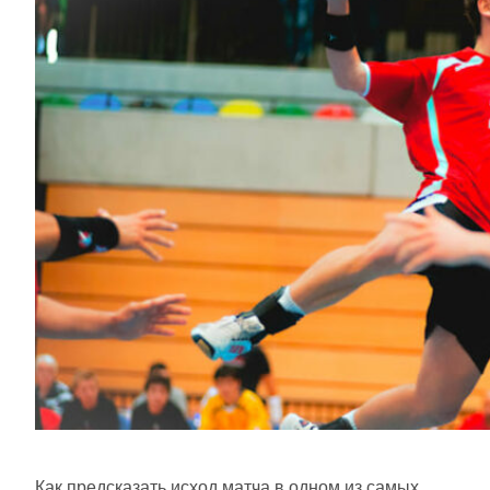
Как предсказать исход матча в одном из самых