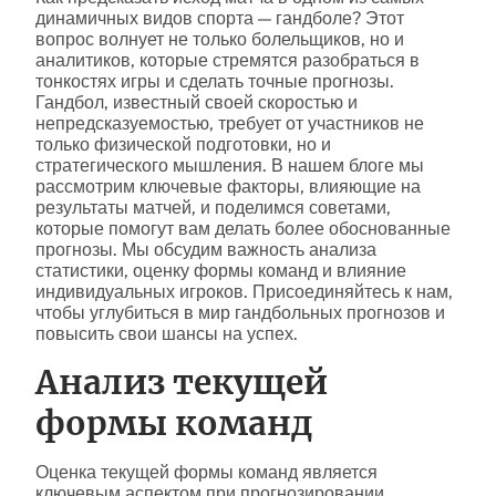
динамичных видов спорта — гандболе? Этот
вопрос волнует не только болельщиков, но и
аналитиков, которые стремятся разобраться в
тонкостях игры и сделать точные прогнозы.
Гандбол, известный своей скоростью и
непредсказуемостью, требует от участников не
только физической подготовки, но и
стратегического мышления. В нашем блоге мы
рассмотрим ключевые факторы, влияющие на
результаты матчей, и поделимся советами,
которые помогут вам делать более обоснованные
прогнозы. Мы обсудим важность анализа
статистики, оценку формы команд и влияние
индивидуальных игроков. Присоединяйтесь к нам,
чтобы углубиться в мир гандбольных прогнозов и
повысить свои шансы на успех.
Анализ текущей
формы команд
Оценка текущей формы команд является
ключевым аспектом при прогнозировании