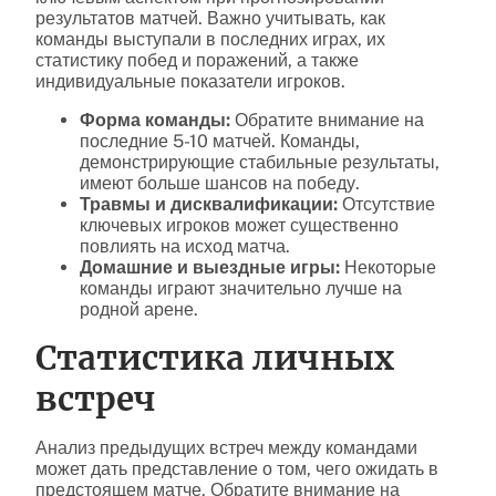
результатов матчей. Важно учитывать, как
команды выступали в последних играх, их
статистику побед и поражений, а также
индивидуальные показатели игроков.
Форма команды:
Обратите внимание на
последние 5-10 матчей. Команды,
демонстрирующие стабильные результаты,
имеют больше шансов на победу.
Травмы и дисквалификации:
Отсутствие
ключевых игроков может существенно
повлиять на исход матча.
Домашние и выездные игры:
Некоторые
команды играют значительно лучше на
родной арене.
Статистика личных
встреч
Анализ предыдущих встреч между командами
может дать представление о том, чего ожидать в
предстоящем матче. Обратите внимание на