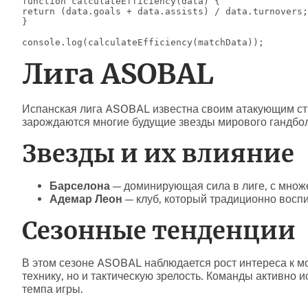
function calculateEfficiency(data) {

return (data.goals + data.assists) / data.turnovers;

}

Лига ASOBAL
Испанская лига ASOBAL известна своим атакующим сти
зарождаются многие будущие звезды мирового гандбо
Звезды и их влияние
Барселона
— доминирующая сила в лиге, с множе
Адемар Леон
— клуб, который традиционно воспи
Сезонные тенденции
В этом сезоне ASOBAL наблюдается рост интереса к м
технику, но и тактическую зрелость. Команды активно
темпа игры.