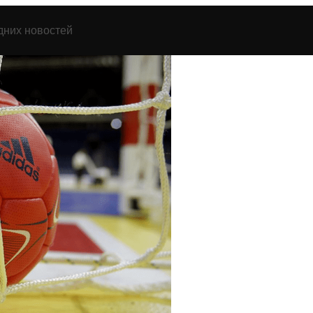
дних новостей