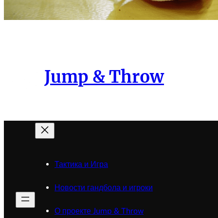
Jump & Throw
Тактика и Игра
Новости гандбола и игроки
О проекте Jump & Throw