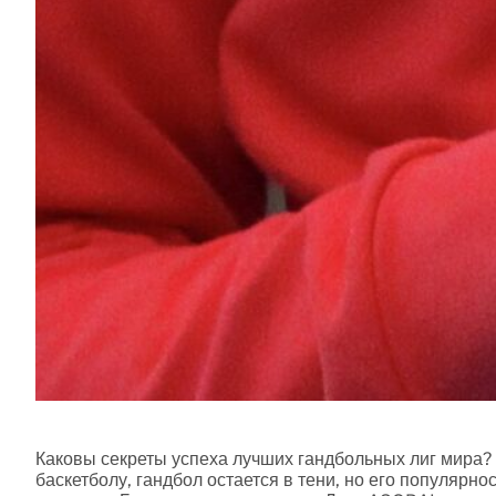
Каковы секреты успеха лучших гандбольных лиг мира? 
баскетболу, гандбол остается в тени, но его популярно