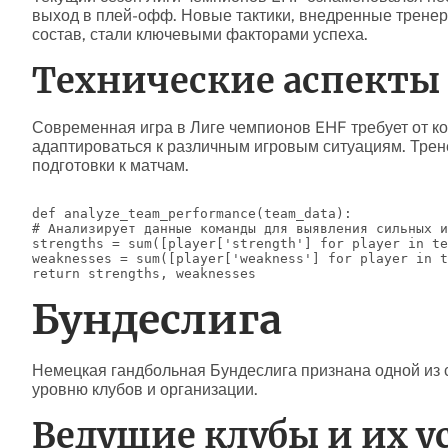
выход в плей-офф. Новые тактики, внедренные трене
состав, стали ключевыми факторами успеха.
Технические аспекты
Современная игра в Лиге чемпионов EHF требует от ко
адаптироваться к различным игровым ситуациям. Трен
подготовки к матчам.
def analyze_team_performance(team_data):

# Анализирует данные команды для выявления сильных и
strengths = sum([player['strength'] for player in te
weaknesses = sum([player['weakness'] for player in t
Бундеслига
Немецкая гандбольная Бундеслига признана одной из 
уровню клубов и организации.
Ведущие клубы и их у