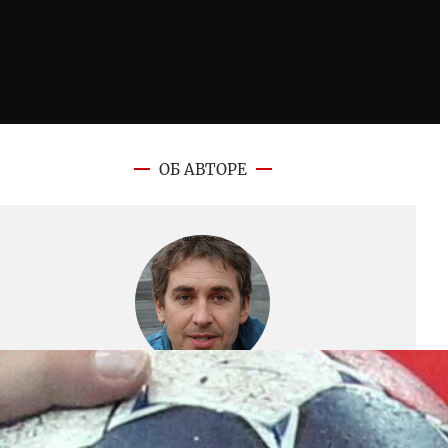
ОБ АВТОРЕ
Артем Семенихин