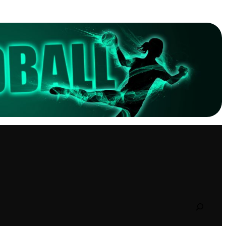
Search