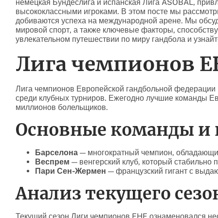
немецкая Бундеслига и испанская Лига ASOBAL, при
высококлассными игроками. В этом посте мы рассмотрим
добиваются успеха на международной арене. Мы обсуд
мировой спорт, а также ключевые факторы, способств
увлекательном путешествии по миру гандбола и узнайт
Лига чемпионов E
Лига чемпионов Европейской гандбольной федерации 
среди клубных турниров. Ежегодно лучшие команды Ев
миллионов болельщиков.
Основные команды и 
Барселона
— многократный чемпион, обладающи
Веспрем
— венгерский клуб, который стабильно 
Пари Сен-Жермен
— французский гигант с выда
Анализ текущего сезо
Текущий сезон Лиги чемпионов EHF ознаменовался не