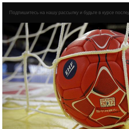
Перейти
к
Подпишитесь на нашу рассылку и будьте в курсе после
содержимому