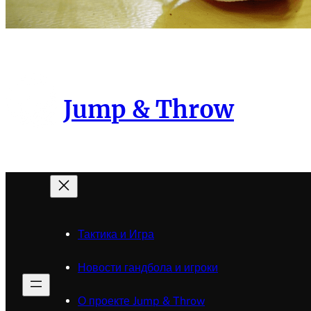
Jump & Throw
Тактика и Игра
Новости гандбола и игроки
О проекте Jump & Throw